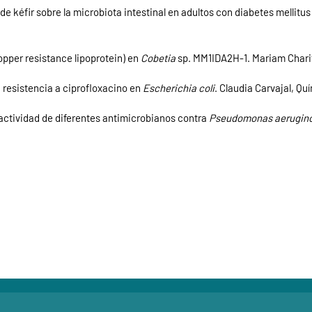
 kéfir sobre la microbiota intestinal en adultos con diabetes mellitus 
opper resistance lipoprotein) en
Cobetia
sp. MM1IDA2H-1. Mariam Charif
 resistencia a ciprofloxacino en
Escherichia coli
. Claudia Carvajal, Qu
 actividad de diferentes antimicrobianos contra
Pseudomonas aerugin